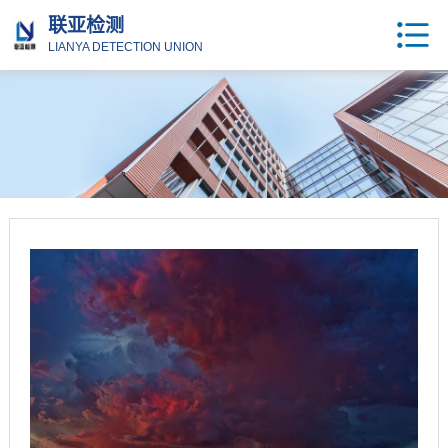
联亚检测
LIANYA DETECTION UNION