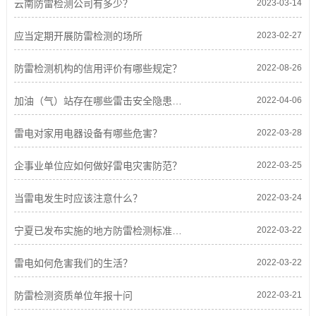
云南防雷检测公司有多少？
2023-03-14
应当定期开展防雷检测的场所
2023-02-27
防雷检测机构的信用评价有哪些规定？
2022-08-26
加油（气）站存在哪些雷击安全隐患？如何应对？
2022-04-06
雷电对家用电器设备有哪些危害？
2022-03-28
企事业单位应如何做好雷电灾害防范？
2022-03-25
当雷电发生时应该注意什么？
2022-03-24
宁夏已发布实施的地方防雷检测标准有哪些？
2022-03-22
雷电如何危害我们的生活？
2022-03-22
防雷检测资质单位年报十问
2022-03-21